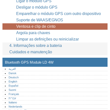
Ligar o módulo GPS
Desligar o módulo GPS
Emparelhar o módulo GPS com outro dispositivo
Suporte de WAAS/EGNOS
Ventosa e clip de cinto
Argola para chaves
Limpar as definições ou reinicializar
4. Informações sobre a bateria
Cuidados e manutenção
Bluetooth GPS Module LD 4W
العربية
Dansk
Deutsch
English
Español
Suomi
Français
עברית
Italiano
Nederlands