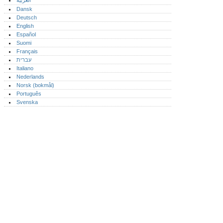
العربية
Dansk
Deutsch
English
Español
Suomi
Français
עברית
Italiano
Nederlands
Norsk (bokmål)‎
Português‎
Svenska