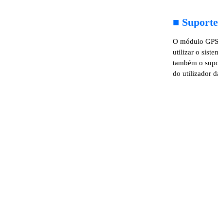
■
Suport
O módulo GPS
utilizar o sist
também o supor
do utilizador 