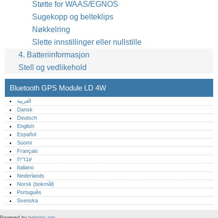
Støtte for WAAS/EGNOS
Sugekopp og belteklips
Nøkkelring
Slette innstillinger eller nullstille
4. Batteriinformasjon
Stell og vedlikehold
Bluetooth GPS Module LD 4W
العربية
Dansk
Deutsch
English
Español
Suomi
Français
עברית
Italiano
Nederlands
Norsk (bokmål)‎
Português‎
Svenska
Powered by
helpdoc.net