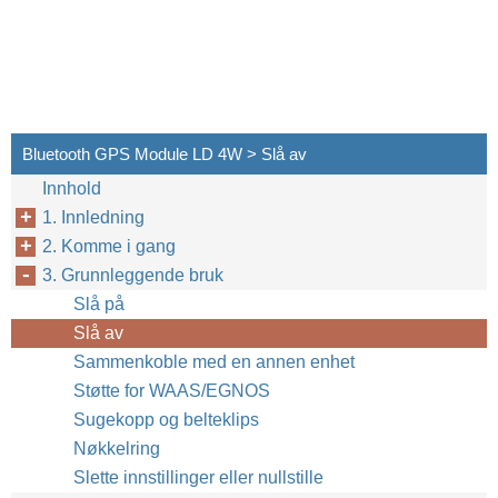
Bluetooth GPS Module LD 4W > Slå av
Innhold
1. Innledning
2. Komme i gang
3. Grunnleggende bruk
Slå på
Slå av
Sammenkoble med en annen enhet
Støtte for WAAS/EGNOS
Sugekopp og belteklips
Nøkkelring
Slette innstillinger eller nullstille