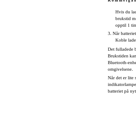
K o m m e i g a 
Hvis du lad
brukstid m
opptil 1 ti
3. Når batterie
Koble lade
Det fulladede b
Brukstiden kan
Bluetooth-enhe
omgivelsene.
Når det er lite
indikatorlampe
batteriet på nyt