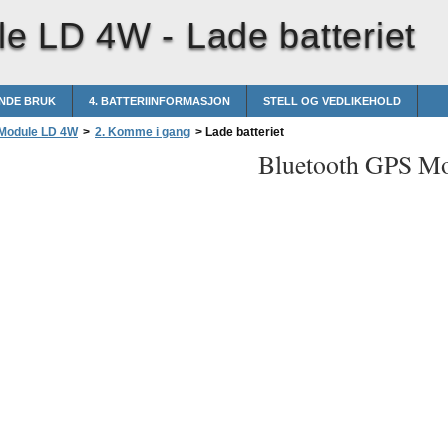
le LD 4W -
Lade batteriet
NDE BRUK
4. BATTERIINFORMASJON
STELL OG VEDLIKEHOLD
 Module LD 4W
>
2. Komme i gang
>
Lade batteriet
Bluetooth GPS M