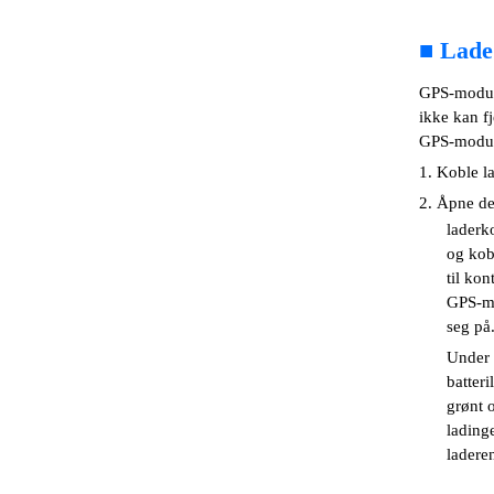
■
Lade 
GPS-module
ikke kan fj
GPS-module
1. Koble la
2. Åpne dek
laderk
og kob
til kon
GPS-mo
seg på
Under 
batteri
grønt o
ladinge
laderen