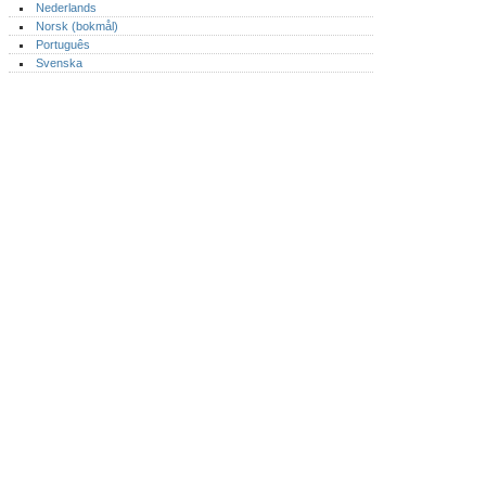
Nederlands
Norsk (bokmål)‎
Português‎
Svenska