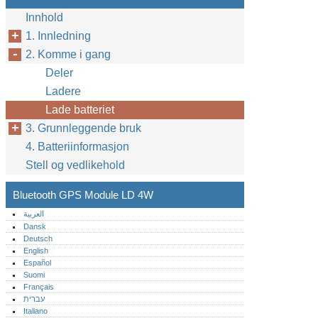
Innhold
1. Innledning
2. Komme i gang
Deler
Ladere
Lade batteriet
3. Grunnleggende bruk
4. Batteriinformasjon
Stell og vedlikehold
Bluetooth GPS Module LD 4W
العربية
Dansk
Deutsch
English
Español
Suomi
Français
עברית
Italiano