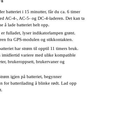
n g
er batteriet i 15 minutter, får du ca. 6 timer
ed AC-4-, AC-5- og DC-4-laderen. Det kan ta
me å lade batteriet helt opp.
t er fulladet, lyser indikatorlampen grønt.
ren fra GPS-modulen og stikkontakten.
atteriet har strøm til opptil 11 timers bruk.
 imidlertid variere med ulike kompatible
ter, brukeroppsett, brukervaner og
 strøm igjen på batteriet, begynner
n for batterilading å blinke rødt. Lad opp
t.