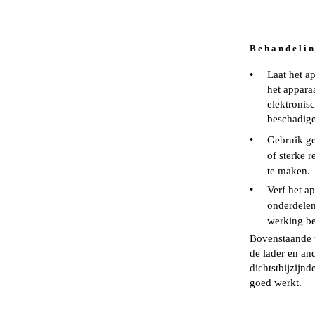
B e h a n d e l i n
•
Laat het ap
het appara
elektronis
beschadig
•
Gebruik ge
of sterke 
te maken.
•
Verf het a
onderdelen
werking b
Bovenstaande ti
de lader en an
dichtstbijzijnd
goed werkt.