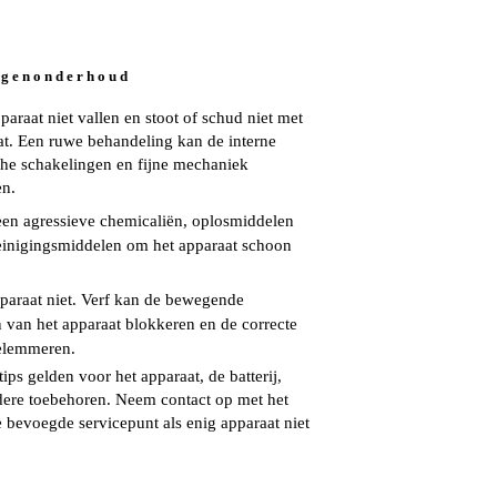
 g e n o n d e r h o u d
paraat niet vallen en stoot of schud niet met
at. Een ruwe behandeling kan de interne
che schakelingen en fijne mechaniek
en.
en agressieve chemicaliën, oplosmiddelen
reinigingsmiddelen om het apparaat schoon
pparaat niet. Verf kan de bewegende
 van het apparaat blokkeren en de correcte
elemmeren.
ps gelden voor het apparaat, de batterij,
dere toebehoren. Neem contact op met het
e bevoegde servicepunt als enig apparaat niet