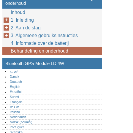
onderhoud
Inhoud
1. Inleiding
2. Aan de slag
3. Algemene gebruiksinstructies
4. Informatie over de batterij
Behandeling en onderhoud
Bluetooth GPS Module LD 4W
العربية
Dansk
Deutsch
English
Español
Suomi
Français
עברית
Italiano
Nederlands
Norsk (bokmål)‎
Português‎
Svenska