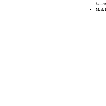
kunnen
•
Maak h