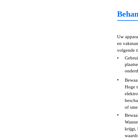
Behan
Uw apparaa
en vakman
volgende t
•
Gebrui
plaats
onderd
•
Bewaar
Hoge t
elektr
bescha
of sme
•
Bewaar
Wannee
krijgt,
waardo