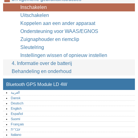
Inschakelen
Uitschakelen
Koppelen aan een ander apparaat
Ondersteuning voor WAAS/EGNOS
Zuignaphouder en riemclip
Sleutelring
Instellingen wissen of opnieuw instellen
4. Informatie over de batterij
Behandeling en onderhoud
Bluetooth GPS Module LD 4W
العربية
Dansk
Deutsch
English
Español
Suomi
Français
עברית
Italiano