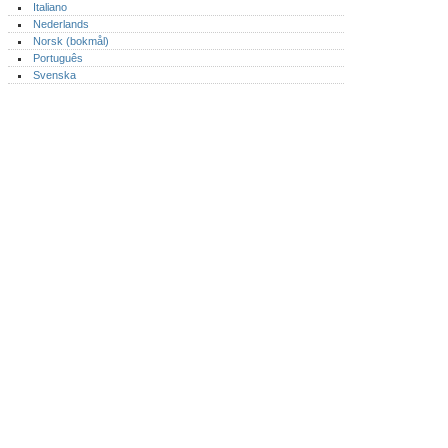
Italiano
Nederlands
Norsk (bokmål)‎
Português‎
Svenska