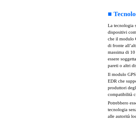
■
Tecnolo
La tecnologia s
dispositivi com
che il modulo 
di fronte all’al
massima di 10 
essere soggetta
pareti o altri di
Il modulo GPS 
EDR che support
produttori degli
compatibilità c
Potrebbero esse
tecnologia senz
alle autorità lo