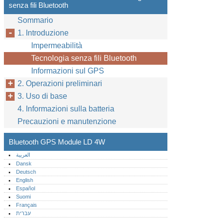
senza fili Bluetooth
Sommario
1. Introduzione
Impermeabilità
Tecnologia senza fili Bluetooth
Informazioni sul GPS
2. Operazioni preliminari
3. Uso di base
4. Informazioni sulla batteria
Precauzioni e manutenzione
Bluetooth GPS Module LD 4W
العربية
Dansk
Deutsch
English
Español
Suomi
Français
עברית