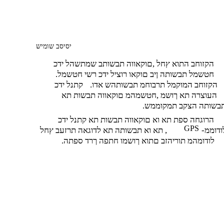
יסיסב שומיש
הקזוחב התוא ץחל ,םוקאווה תבשותב שמתשהל ידכ
.חטשמל תבשותה ןיב םוקאו רוציל ידכ רשי חטשמל
.הקזוחב המוקמל תרבוחמ תבשותהש אדו
קתנל ידכ
העוצרה תא ךושמ ,חטשמהמ םוקאווה תבשות תא
תבשותה הצקב תמקוממש
הרוגחה ספת תא וא םוקאווה תבשות תא קתנל ידכ
GPS
לודוממ
תא וא תבשותה תא לדוגאה תרזעב ץחל ,
.לודומהמ תוריהזב םתוא ךושמו חתפה ךרד ספתה