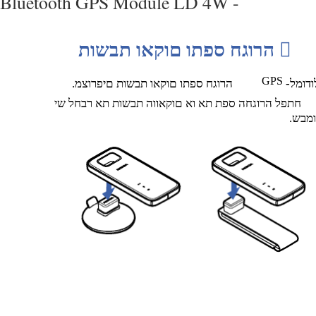
Bluetooth GPS Module LD 4W -

הרוגח ספתו םוקאו תבשות
GPS
ודומל
.הרוגח ספתו םוקאו תבשות םיפרוצמ
חתפל הרוגחה ספת תא וא םוקאווה תבשות תא רבחל שי
דומבש