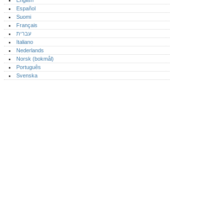
English
Español
Suomi
Français
עברית
Italiano
Nederlands
Norsk (bokmål)‎
Português‎
Svenska