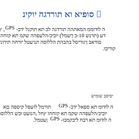

סופיא וא תורדגה יוקינ
GPS
-ה לודוממ המאתהה תורדגה לכ תא תוקנל ידכ
ץחל ,
דע (תוינש 10-כ ךשמל) יוביכ/הלעפהה שקמ תא קזחהו
םודאב ןיגוריסל בהבהת הללוסה תניעטל יוויחה תירונ
.קוריבו
יסיסב שומיש
GPS
-ה לודומ תא ספאל ידכ
תורמל לועפל קיספה םא
יוביכ/הלעפהה שקמ תא קזחהו ץחל ,הנועט ובש הללוס
GPS
-ה לודומ תא רבח ליבקמבו
.ןעטמל