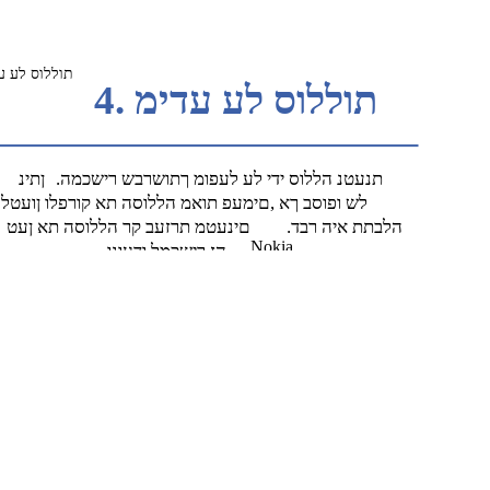
תוללוס לע ע
תוללוס לע עדימ .4
.תנעטנ הללוס ידי לע לעפומ ךתושרבש רישכמה
ןתינ
לש ופוסב ךא ,םימעפ תואמ הללוסה תא קורפלו ןועטל
.הלבתת איה רבד
םינעטמ תרזעב קר הללוסה תא ןעט
Nokia
.הז רישכמל ודעונו