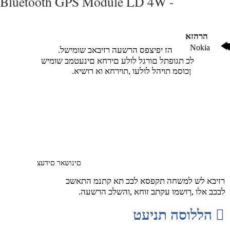
Bluetooth GPS Module LD 4W -
הרהזא
Nokia
.הז יפיצפס הרשעה רזיבאב שומישל
לכ תגופתל םורגל לולע םירחא םינעטמב שומיש
.ןכוסמ תויהל לולעו ,תוירחא וא רושיא
םינושאר םידעצ
רזיבא לש למשחה תקפסא לבכ תא קתנמ התאשכ
.לבכב אלו ,ךושמו עקתב זוחא ,והשלכ הרשעה

הללוסה תניעט