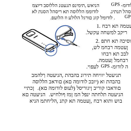
GPS
ודומ
הניאש ,תימינפ תנעטנ הללוסב דיוצמ
סהל תנתינ
לודוממ הללוסה תא ריסהל הסנת לא
GP
.לודומל קזנ םורגל הלולע וז הלועפ .
טמה תא רבח .1
.ריקב למשחה עקשל
וסיכה תא חתפ .2
,ןעטמה רבחמ לש
לבכ תא רבחו
.רבחמל ןעטמה
GPS
-ה לודומ
.לעפוי
תניעטל יוויחה תירונ בהבהת ,הניעטה ךלהמב
בהבהת וא (יובכ לודומה םא) םודאב הללוסה
.(לעופ לודומה םא) םודאבו קוריב ןיגוריסל
ןכתיי
.הניעטה תלחתה ינפל המ ןמז ףולחיש
הניעטה םא
בוש ותוא רבח ,ןעטמה תא קתנ ,הליחתמ הניא
11