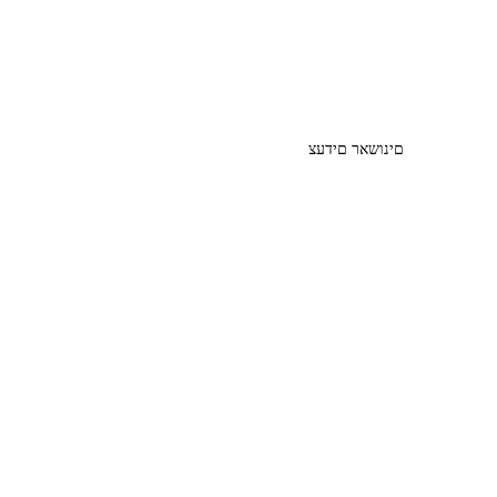
םינושאר םידעצ