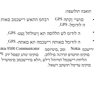
:תואבה תולועפה
GPS
•
םושיי ןקתה
רבחמ התאש רישכמב םאות
GPS
-ה לודומל
.
•
GPS
-ה לודומ לש הללוסה תא ןיטולחל ןעט
.
•
GPS
-ה לודומל םאותה רישכמה תא םאתה
.
okia 9500 Communicator
Nokia
ירישכמ
ומכ ,םימיוסמ
PS
.םוקימ תויטרפ תרדגה םיללוכ
םוקימ ינותנ קפסל ידכ
הליחת רישכמל תורוהל ךילע ,הלא םירישכמב םימושייל
.םוקימ עדימל תושקב רשאל