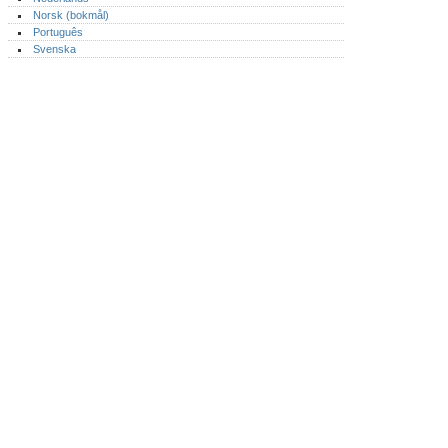
Norsk (bokmål)‎
Português‎
Svenska