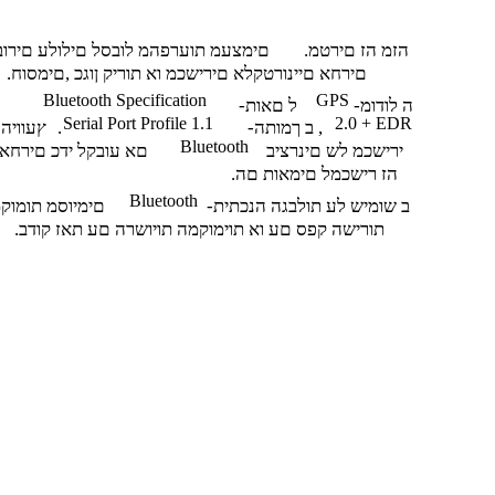
.הזמ הז םירטמ
םימצעמ תוערפהמ לובסל םילולע םירוב
.םירחא םיינורטקלא םירישכמ וא תוריק ןוגכ ,םימסוח
Bluetooth Specification
GPS
-ה לודומ
-ל םאות
Serial Port Profile 1.1
2.0 + EDR
-ב ךמותה ,
.
ץעוויה
Bluetooth
ירישכמ לש םינרציב
םא עובקל ידכ םירחא
.הז רישכמל םימאות םה
Bluetooth
-ב שומיש לע תולבגה הנכתית
.םימיוסמ תומוק
.תורישה קפס םע וא תוימוקמה תויושרה םע תאז קודב