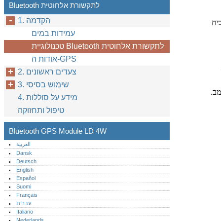
Bluetooth לתקשורת אלחוטית
1. הקדמה
יח
עמידות במים
טכנולוגיית Bluetooth לתקשורת אלחוטית
אודות ה-GPS
2. צעדים ראשונים
3. שימוש בסיסי
מב
4. מידע על סוללות
טיפול ותחזוקה
Bluetooth GPS Module LD 4W
العربية
Dansk
Deutsch
English
Español
Suomi
Français
עברית
Italiano
Nederlands