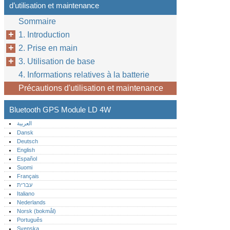
d’utilisation et maintenance
Sommaire
1. Introduction
2. Prise en main
3. Utilisation de base
4. Informations relatives à la batterie
Précautions d'utilisation et maintenance
Bluetooth GPS Module LD 4W
العربية
Dansk
Deutsch
English
Español
Suomi
Français
עברית
Italiano
Nederlands
Norsk (bokmål)‎
Português‎
Svenska