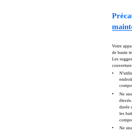
Précau
maint
Votre appar
de haute t
Les sugges
couverture
•
N'util
endroi
compos
•
Ne sto
élevée
durée 
les bat
compos
•
Ne sto