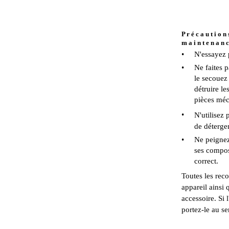
P r é c a u t i o n s
m a i n t e n a n c
•
N'essayez p
•
Ne faites p
le secouez
détruire les
pièces méc
•
N'utilisez
de détergen
•
Ne peignez 
ses compos
correct.
Toutes les rec
appareil ainsi 
accessoire. Si 
portez-le au se