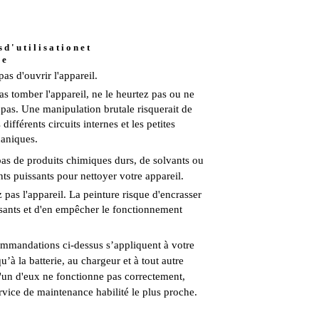
 d ' u t i l i s a t i o n e t
 e
as d'ouvrir l'appareil.
as tomber l'appareil, ne le heurtez pas ou ne
 pas. Une manipulation brutale risquerait de
 différents circuits internes et les petites
aniques.
 pas de produits chimiques durs, de solvants ou
ts puissants pour nettoyer votre appareil.
pas l'appareil. La peinture risque d'encrasser
ants et d'en empêcher le fonctionnement
ommandations ci-dessus s’appliquent à votre
qu’à la batterie, au chargeur et à tout autre
l'un d'eux ne fonctionne pas correctement,
rvice de maintenance habilité le plus proche.