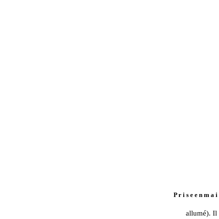
P r i s e e n m a i
allumé). I