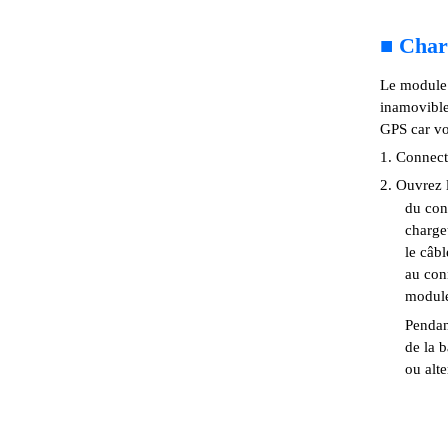
■
Charg
Le module 
inamovible
GPS car vo
1. Connect
2. Ouvrez 
du con
charge
le câb
au con
module
Pendan
de la b
ou alte