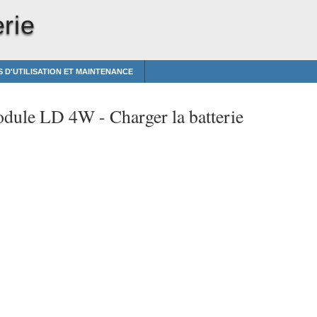
erie
 D'UTILISATION ET MAINTENANCE
odule LD 4W -
Charger la batterie