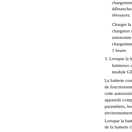
chargement
débranchez
réessayez.
Charger la
chargeurs 
autonomie 
chargement
1 heure.
3. Lorsque la 
lumineux d
module GPS
La batterie co
de fonctionnem
cette autonomi
appareils compa
paramètres, les
environnement
Lorsque la batt
de la batterie 