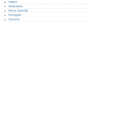
Italiano
Nederlands
Norsk (bokmål)‎
Português‎
Svenska