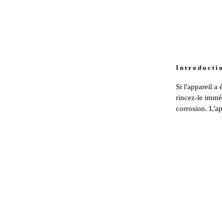
I n t r o d u c t i 
Si l'appareil a
rincez-le imméd
corrosion. L'ap