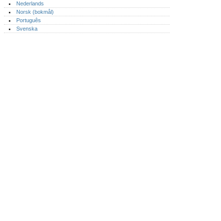
Nederlands
Norsk (bokmål)‎
Português‎
Svenska