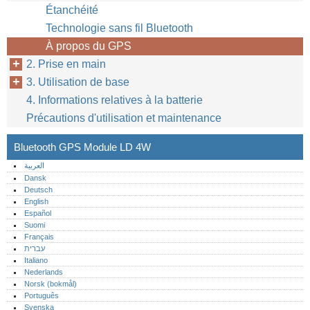
Étanchéité
Technologie sans fil Bluetooth
À propos du GPS
2. Prise en main
3. Utilisation de base
4. Informations relatives à la batterie
Précautions d'utilisation et maintenance
Bluetooth GPS Module LD 4W
العربية
Dansk
Deutsch
English
Español
Suomi
Français
עברית
Italiano
Nederlands
Norsk (bokmål)‎
Português‎
Svenska