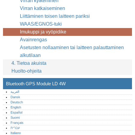
Virran kytkeminen
Virran katkaiseminen
Liittäminen toisen laitteen pariksi
WAAS/EGNOS-tuki
Imukuppi ja vyöpidike
Avainrengas
Asetusten nollaaminen tai laitteen palauttaminen
alkutilaan
4. Tietoa akuista
Huolto-ohjeita
Bluetooth GPS Module LD 4W
العربية
Dansk
Deutsch
English
Español
Suomi
Français
עברית
Italiano