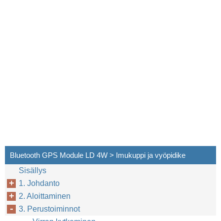
Bluetooth GPS Module LD 4W > Imukuppi ja vyöpidike
Sisällys
1. Johdanto
2. Aloittaminen
3. Perustoiminnot