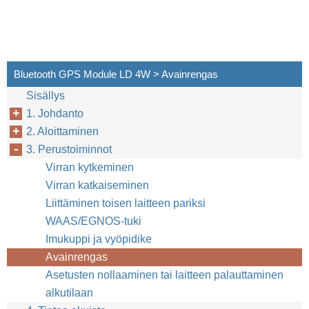
Bluetooth GPS Module LD 4W > Avainrengas
Sisällys
1. Johdanto
2. Aloittaminen
3. Perustoiminnot
Virran kytkeminen
Virran katkaiseminen
Liittäminen toisen laitteen pariksi
WAAS/EGNOS-tuki
Imukuppi ja vyöpidike
Avainrengas
Asetusten nollaaminen tai laitteen palauttaminen
alkutilaan