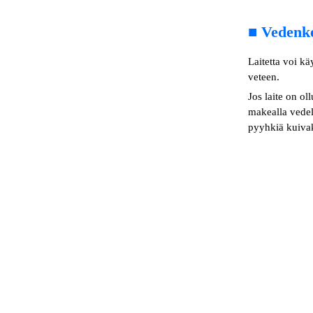
■
Vedenk
Laitetta voi kä
veteen.
Jos laite on oll
makealla vedel
pyyhkiä kuivaks