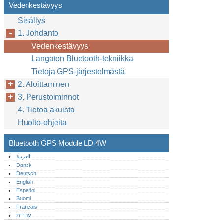
Vedenkestävyys
Sisällys
1. Johdanto
Vedenkestävyys
Langaton Bluetooth-tekniikka
Tietoja GPS-järjestelmästä
2. Aloittaminen
3. Perustoiminnot
4. Tietoa akuista
Huolto-ohjeita
Bluetooth GPS Module LD 4W
العربية
Dansk
Deutsch
English
Español
Suomi
Français
עברית