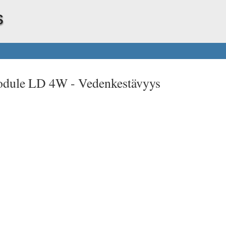
s
odule LD 4W -
Vedenkestävyys