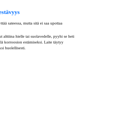
estävyys
yttää sateessa, mutta sitä ei saa upottaa
ut alttiina hielle tai suolavedelle, pyyhi se heti
lä korroosion estämiseksi. Laite täytyy
i huolellisesti.