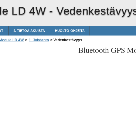
le LD 4W -
Vedenkestävyy
OT
4. TIETOA AKUISTA
HUOLTO-OHJEITA
 Module LD 4W
>
1. Johdanto
>
Vedenkestävyys
Bluetooth GPS M