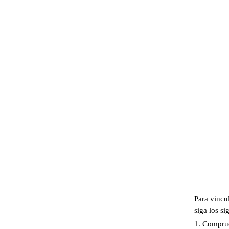
Para vincu
siga los si
1. Comprue