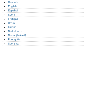
Deutsch
English
Español
Suomi
Français
עברית
Italiano
Nederlands
Norsk (bokmål)‎
Português‎
Svenska