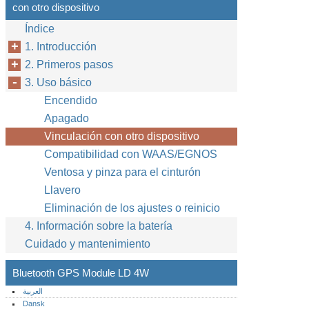
con otro dispositivo
Índice
1. Introducción
2. Primeros pasos
3. Uso básico
Encendido
Apagado
Vinculación con otro dispositivo
Compatibilidad con WAAS/EGNOS
Ventosa y pinza para el cinturón
Llavero
Eliminación de los ajustes o reinicio
4. Información sobre la batería
Cuidado y mantenimiento
Bluetooth GPS Module LD 4W
العربية
Dansk