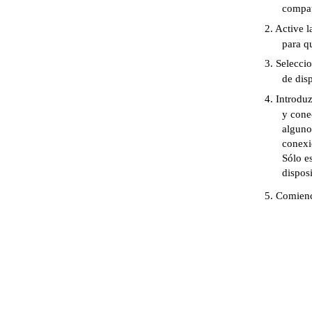
compat
2. Active 
para q
3. Selecci
de dis
4. Introdu
y cone
alguno
conexi
Sólo e
dispos
5. Comienc