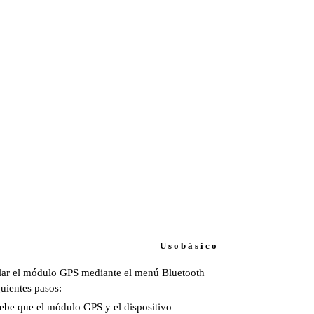
U s o b á s i c o
lar el módulo GPS mediante el menú Bluetooth
guientes pasos:
be que el módulo GPS y el dispositivo