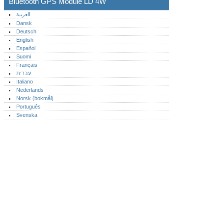
Bluetooth GPS Module LD 4W
العربية
Dansk
Deutsch
English
Español
Suomi
Français
עברית
Italiano
Nederlands
Norsk (bokmål)‎
Português‎
Svenska