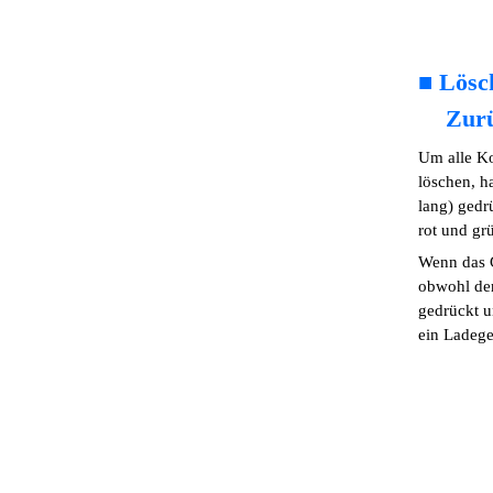
■
Lösc
Zurü
Um alle K
löschen, h
lang) gedr
rot und grü
Wenn das 
obwohl der
gedrückt u
ein Ladege