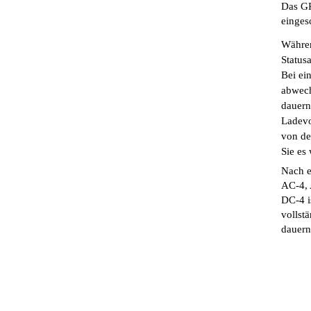
Das G
eingesc
Währen
Status
Bei ei
abwech
dauern
Ladevo
von de
Sie es
Nach e
AC-4, 
DC-4 i
vollst
dauern