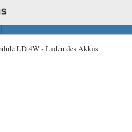
us
odule LD 4W -
Laden des Akkus