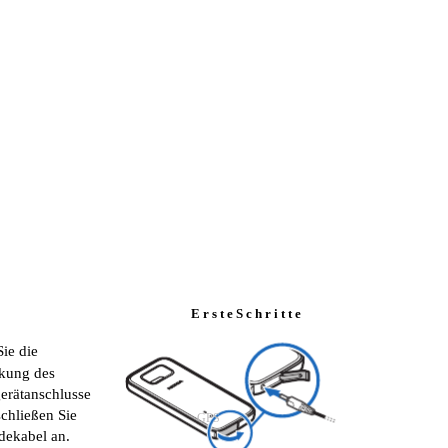
E r s t e S c h r i t t e
Sie die
kung des
erätanschlusse
schließen Sie
GPS
dekabel an.