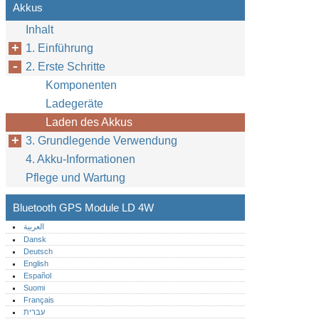
Akkus
Inhalt
1. Einführung
2. Erste Schritte
Komponenten
Ladegeräte
Laden des Akkus
3. Grundlegende Verwendung
4. Akku-Informationen
Pflege und Wartung
Bluetooth GPS Module LD 4W
العربية
Dansk
Deutsch
English
Español
Suomi
Français
עברית