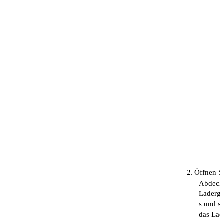
2. Öffnen 
Abdec
Laderg
s und 
das La