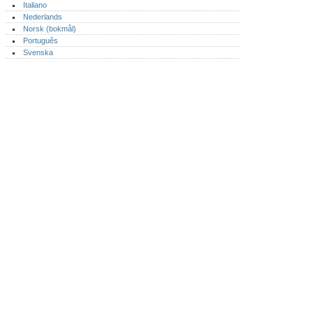
Italiano
Nederlands
Norsk (bokmål)‎
Português‎
Svenska