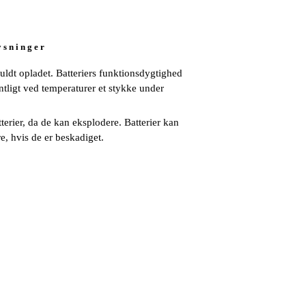
y s n i n g e r
fuldt opladet. Batteriers funktionsdygtighed
ntligt ved temperaturer et stykke under
terier, da de kan eksplodere. Batterier kan
e, hvis de er beskadiget.