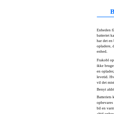
B
Enheden få
batteriet 
har det en
opladere, 
enhed.
Frakobl op
ikke bruges
en oplader
levetid. Hv
vil det mi
Benyt aldr
Batteriets 
opbevares i
bil en var
altid opbe