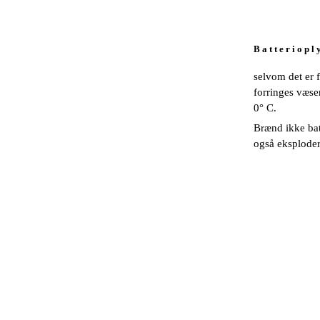
B a t t e r i o p l 
selvom det er 
forringes væse
0° C.
Brænd ikke bat
også eksploder