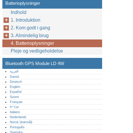
Batterioplysninger
Indhold
1. Introduktion
2. Kom godt i gang
3. Almindelig brug
4. Batterioplysninger
Pleje og vedligeholdelse
Bluetooth GPS Module LD 4W
العربية
Dansk
Deutsch
English
Español
Suomi
Français
עברית
Italiano
Nederlands
Norsk (bokmål)‎
Português‎
Svenska