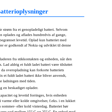
atterioplysninger
r strøm fra et genopladeligt batteri. Selvom
kan oplades og aflades hundredvis af gange,
 begrænset levetid. Oplad kun batteriet med
der er godkendt af Nokia og udviklet til denne
laderen fra stikkontakten og enheden, når den
. Lad aldrig et fuldt ladet batteri være tilsluttet
, da overopladning kan forkorte batteriets
is et fuldt ladet batteri ikke bliver anvendt,
ste ladningen med tiden.
ig en beskadiget oplader.
kapacitet og levetid forringes, hvis enheden
 varme eller kolde omgivelser, f.eks. i en lukket
m sommer- eller kold vinterdag. Batteriet bør
vares ved mellem 15° C og 25° C. En enhed med