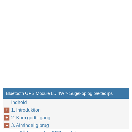
Bluetooth GPS Module LD 4W > Sugekop og bælteclips
Indhold
1. Introduktion
2. Kom godt i gang
3. Almindelig brug