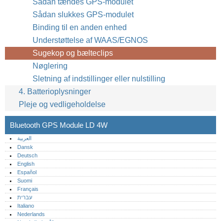
Sådan tændes GPS-modulet
Sådan slukkes GPS-modulet
Binding til en anden enhed
Understøttelse af WAAS/EGNOS
Sugekop og bælteclips
Nøglering
Sletning af indstillinger eller nulstilling
4. Batterioplysninger
Pleje og vedligeholdelse
Bluetooth GPS Module LD 4W
العربية
Dansk
Deutsch
English
Español
Suomi
Français
עברית
Italiano
Nederlands