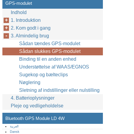
GPS-modulet
Indhold
1. Introduktion
2. Kom godt i gang
3. Almindelig brug
Sådan tændes GPS-modulet
Sådan slukkes GPS-modulet
Binding til en anden enhed
Understøttelse af WAAS/EGNOS
Sugekop og bælteclips
Nøglering
Sletning af indstillinger eller nulstilling
4. Batterioplysninger
Pleje og vedligeholdelse
Bluetooth GPS Module LD 4W
العربية
Dansk