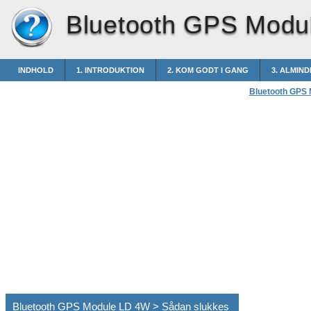
Bluetooth GPS Modu
INDHOLD
1. INTRODUKTION
2. KOM GODT I GANG
3. ALMIN
Bluetooth GPS
Bluetooth GPS Module LD 4W > Sådan slukkes