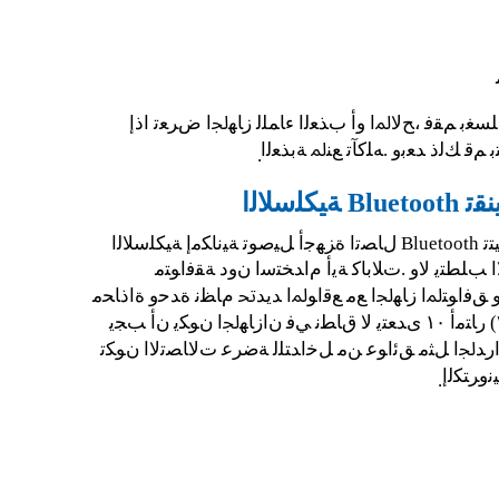
ﻠﺴﻐﺑ ﻢﻘﻓ ،ﺢﻟﺎﳌﺍ ﻭﺃ ﺏﺬﻌﻟﺍ ﺀﺎﻤﻠﻟ ﺯﺎﻬﳉﺍ ﺽﺮﻌﺗ ﺍﺫﺇ
 ﻢﻗ ﻚﻟﺫ ﺪﻌﺑﻭ .ﻪﻠﻛﺂﺗ ﻊﻨﳌ ﺔﺑﺬﻌﻟﺍ
.
Bluetooth ﺔﻴﻨﻘﺗ
B ﺔﻴﻨﻘﺗ ﺢﻴﺘﺗ
 ﺐﻠﻄﺘﻳ ﻻﻭ .ﺕﻼﺑﺎﻛ ﺔﻳﺃ ﻡﺍﺪﺨﺘﺳﺍ ﻥﻭﺩ ﺔﻘﻓﺍﻮﺘﻣ
ﺍﺭﺪﳉﺍ ﻞﺜﻣ ﻖﺋﺍﻮﻋ ﻦﻣ ﻞﺧﺍﺪﺘﻠﻟ ﺔﺿﺮﻋ ﺕﻻﺎﺼﺗﻻﺍ ﻥﻮﻜﺗ
ﻧﻭﺮﺘﻜﻟﺇ
.