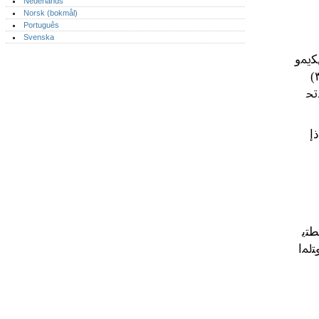
Nederlands
Norsk (bokmål)‎
Português‎
Svenska
ﺪﲢ
ﺇ
ﺘﻳ
ﺘﳌﺍ