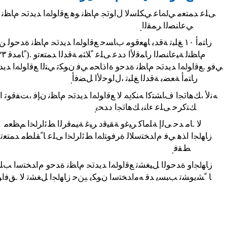
ﻰﻠﻋ ﺪﻤﺘﻌﻣ ﻲﳌﺎﻋ ﻲﻜﻠﺳﻻ ﻝﺍﻮﲡ ﻡﺎﻈﻧ ﻮﻫ ﻊﻗﺍﻮﳌﺍ ﺪﻳﺪﲢ ﻡﺎﻈﻧ
ﻲﻋﺎﻨﺼﻟﺍ ﺮﻤﻘﻟﺍ
.
ﺭﺎﺘﻣﺃ ١٠ ﻎﻠﺒﺗ ﺔﻗﺪﺑ ﺎﻬﻌﻗﻮﻣ ﺏﺎﺴﺣ ﻊﻗﺍﻮﳌﺍ ﺪﻳﺪﲢ ﻡﺎﻈﻧ ﺓﺪﺣﻮﻟ ﻦﻜﳝﻭ
ﻡﺎﻈﻨﻟ ﺔﻴﻋﺎﻨﺼﻟﺍ ﺭﺎﻤﻗﻷﺍ ﺩﺪﻋ ﻰﻠﻋ ﹰﻼﺜﻣ ﺔﻗﺪﻟﺍ ﺪﻤﺘﻌﺗﻭ .(ﹰﺎﻣﺪﻗ ٣٣)
ﻲﻓﻭ .ﻊﻗﺍﻮﳌﺍ ﺪﻳﺪﲢ ﻡﺎﻈﻧ ﺓﺪﺣﻭ ﺓﺍﺫﺎﺤﻣ ﻲﻓ ﻥﻮﻜﺗ ﻲﺘﻟﺍ ﻊﻗﺍﻮﳌﺍ ﺪﻳ
ﺭﺎﺘﻣﺃ ﺔﻌﻀﺑ ﺔﻗﺪﻟﺍ ﻎﻠﺒﺗ ،ﻝﺍﻮﺣﻷﺍ ﻞﻀﻓﺃ
.
ﻪﻧﻷ ،ﻚﻫﺎﲡﺍ ﻑﺎﺸﺘﻛﺍ ﻪﻨﻜﳝ ﻻ ﻊﻗﺍﻮﳌﺍ ﺪﻳﺪﲢ ﻡﺎﻈﻧ ﻥﺈﻓ ،ﺖﻔﻗﻮﺗ ﺍﺫ
ﻚﺘﻛﺮﺣ ﻰﻠﻋ ﺀﺎﻨﺑ ﻚﻫﺎﲡﺍ ﺩﺪﺤﻳ
.
ﻻ .ﺎﻣ ﺪﺣ ﻰﻟﺇ ﺔﻠﻣﺎﻛ ﺮﻴﻏﻭ ﺔﻘﻴﻗﺩ ﺮﻴﻏ ﺔﻴﻤﻗﺮﻟﺍ ﻂﺋﺍﺮﳋﺍ ﻢﻈﻌﻣ
ﺯﺎﻬﳉﺍ ﺍﺬﻫ ﻲﻓ ﻡﺍﺪﺨﺘﺳﻼﻟ ﺓﺮﻓﻮﺘﳌﺍ ﻂﺋﺍﺮﳋﺍ ﻰﻠﻋ ﺎﹰﻘﻠﻄﻣ ﺪﻤﺘﻌﺗ
ﻂﻘﻓ
.
ﺯﺎﻬﳉﺍﻭ ﺓﺪﺣﻮﻟﺍ ﻞﻴﻐﺸﺗ ﻊﻗﺍﻮﳌﺍ ﺪﻳﺪﲢ ﻡﺎﻈﻧ ﺓﺪﺣﻭ ﻡﺍﺪﺨﺘﺳﺍ ﺐﻠﻄ
ﺎ ﹰﺸﻳﻮﺸﺗ ﺐﺒﺴﻳ ﺪﻗ ﻪﻣﺍﺪﺨﺘﺳﺍ ﻥﻮﻜﻳ ﲔﺣ ﺯﺎﻬﳉﺍ ﻞﻐﺸﺗ ﻻ .ﻖﻓﺍﻮ
.