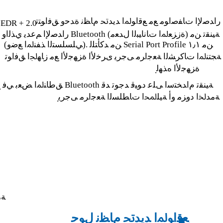
ﺭﺍﺪﺻﻹﺍ ﺕﺎﻔﺻﺍﻮﻣ ﻊﻣ ﻊﻗﺍﻮﳌﺍ ﺪﻳﺪﲢ ﻡﺎﻈﻧ ﺓﺪﺣﻭ ﻖﻓﺍﻮﺘﺗ
EDR + 2.0
ﺭﺍﺪﺻﻹﺍ ﻢﻋﺪﻳ ﻱﺬﻟﺍﻭ Bluetooth ﺔﻴﻨﻘﺗ ﻦﻣ (ﺓﺯﺰﻌﳌﺍ ﺕﺎﻧﺎﻴﺒﻟﺍ ﻝﺪﻌﻣ)
ﻦﻣ ﺪﻛﺄﺘﻠﻟ .(ﻲﻠﺴﻠﺴﺘﻟﺍ ﺬﻔﻨﳌﺍ ﻊﺿﻭ) Serial Port Profile ﻦﻣ ١٫١
ﺔﺠﺘﻨﳌﺍ ﺕﺎﻛﺮﺸﻟﺍ ﺔﻌﺟﺍﺮﻣ ﻰﺟﺮﻳ ﻯﺮﺧﻷﺍ ﺓﺰﻬﺟﻷﺍ ﻊﻣ ﺯﺎﻬﳉﺍ ﻖﻓﺍﻮﺗ
ﺓﺰﻬﺟﻷﺍ ﻩﺬﻬﻟ
.
ﻖﻃﺎﻨﳌﺍ ﺾﻌﺑ ﻲﻓ Bluetooth ﺔﻴﻨﻘﺗ ﻡﺍﺪﺨﺘﺳﺍ ﻰﻠﻋ ﺩﻮﻴﻗ ﺪﺟﻮﺗ ﺪﻗ
.
ﺔﻣﺪﳋﺍ ﺩﻭﺰﻣ ﻭﺃ ﺔﻴﻠﶈﺍ ﺕﺎﻄﻠﺴﻟﺍ ﺔﻌﺟﺍﺮﻣ ﻰﺟﺮﻳ
.
ﺔﻣ
ﻊﻗﺍﻮﳌﺍ ﺪﻳﺪﲢ ﻡﺎﻈﻧ ﻝﻮﺣ
■